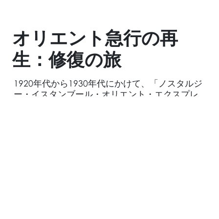
オリエント急行の再
生：修復の旅
1920年代から1930年代にかけて、「ノスタルジ
ー・イスタンブール・オリエント・エクスプレ
ス」の車両は鉄道上で輝き、豪華絢爛な時代を
The Suitcase by
Regency Group Inc.
象徴していました。しかし、時が経つにつれ、
歴史の証人であるこの列車は姿を消したかに見
えました。しかし、スイスの実業家アルバー
ト・グラットがこれらの車両を再び集結させ、1
980年代にこの豪華列車を復活させました。チュ
ーリッヒとイスタンブール間を運行し、1988年
には「エクストリーム・オリエント・エクスプ
レス」としてパリから東京まで路線を延長した
この列車は、スタイリッシュな旅の意味を再定
義し、再び歴史の幕の中に消えていきました。