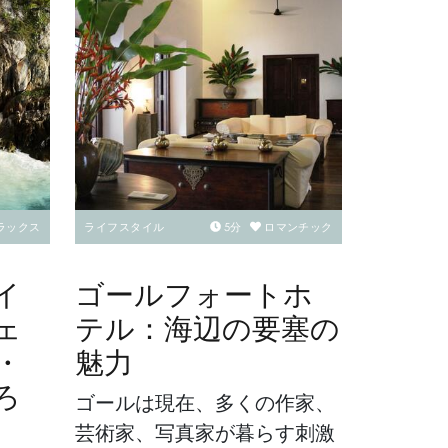
ラックス
ライフスタイル
5
分
ロマンチック
イ
ゴールフォートホ
ェ
テル：海辺の要塞の
・
魅力
ろ
ゴールは現在、多くの作家、
芸術家、写真家が暮らす刺激