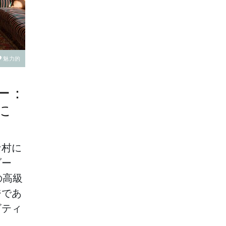
魅力的
ー：
に
な村に
ブー
の高級
ジであ
ビティ
。