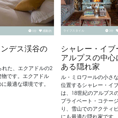
ライフスタイル
3
分
5
分
感動的
シャレー・イブ
アンデス渓谷の
アルプスの中心
ある隠れ家
られた、エクアドルの2
建物です。エクアドル
ル・ミロワールの小さ
のに最適な環境です。
位置するシャレー・イ
は、18世紀のアルプス
プライベート・コテー
り、雪山でのアクティ
にも最適な隠れ家です