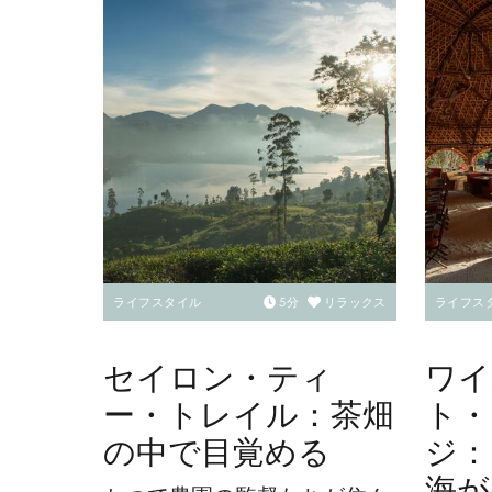
ライフスタイル
5
分
リラックス
ライフス
セイロン・ティ
ワイ
ー・トレイル：茶畑
ト・
の中で目覚める
ジ：
海が