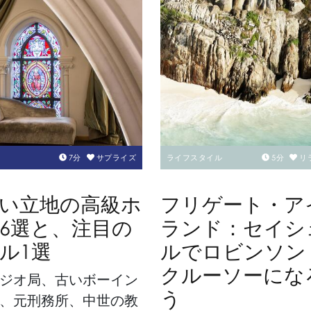
7
分
サプライズ
ライフスタイル
5
分
リ
い立地の高級ホ
フリゲート・ア
6選と、注目の
ランド：セイシ
ル1選
ルでロビンソン
クルーソーにな
ジオ局、古いボーイン
う
、元刑務所、中世の教