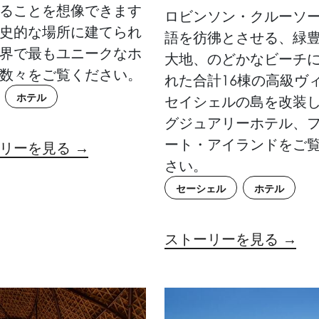
ることを想像できます
ロビンソン・クルーソ
史的な場所に建てられ
語を彷彿とさせる、緑
界で最もユニークなホ
大地、のどかなビーチ
数々をご覧ください。
れた合計16棟の高級ヴ
ホテル
セイシェルの島を改装
グジュアリーホテル、
ート・アイランドをご
リーを見る →
さい。
セーシェル
ホテル
ストーリーを見る →