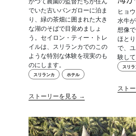
かつて農園の監督たちが住ん
でいた古いバンガローに泊ま
ヒョウ
り、緑の茶畑に囲まれた大き
水牛が
な湖のそばで目覚めましょ
想像で
う。セイロン・ティー・トレ
ほとり
イルは、スリランカでのこの
で、ユ
ような特別な体験を現実のも
験して
のにします。
スリラ
スリランカ
ホテル
ストー
ストーリーを見る →