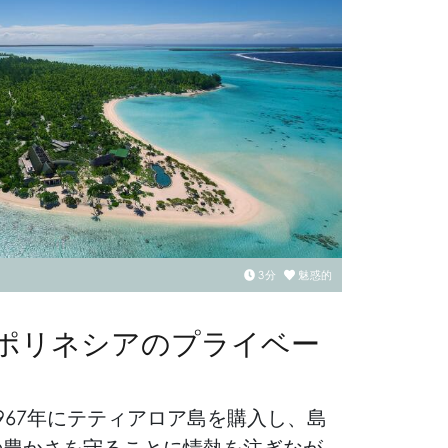
3
分
魅惑的
ポリネシアのプライベー
967年にテティアロア島を購入し、島
の豊かさを守ることに情熱を注ぎなが