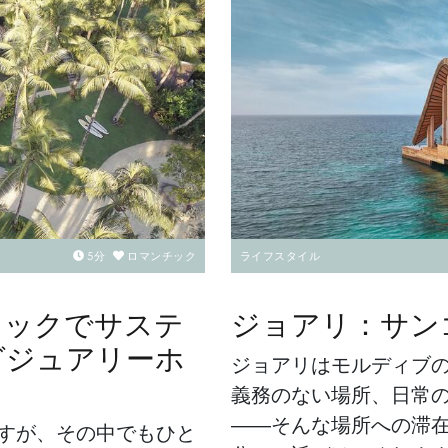
5
分
ロマンチック
ライフスタイル
ィックでサステ
ジョアリ：サン
グジュアリーホ
ジョアリはモルディブ
義務のない場所、日常
――そんな場所への滞
ますが、その中でもひと