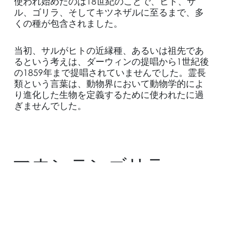
使われ始めたのは18世紀のことで、ヒト、サ
ル、ゴリラ、そしてキツネザルに至るまで、多
くの種が包含されました。
当初、サルがヒトの近縁種、あるいは祖先であ
るという考えは、ダーウィンの提唱から1世紀後
の1859年まで提唱されていませんでした。霊長
類という言葉は、動物界において動物学的によ
り進化した生物を定義するために使われたに過
ぎませんでした。
マウンテンゴリラ
The Suitcase by
Regency Group Inc.
アフリカには、ゴリラだけでも、マウンテンゴ
リラとバレーゴリラという2つの主要な種と、さ
らに4つの亜種が存在します。