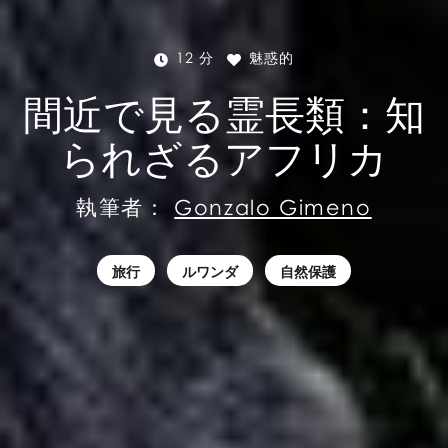
12 分
魅惑的
間近で見る霊長類：知
られざるアフリカ
執筆者：
Gonzalo Gimeno
旅行
ルワンダ
自然保護