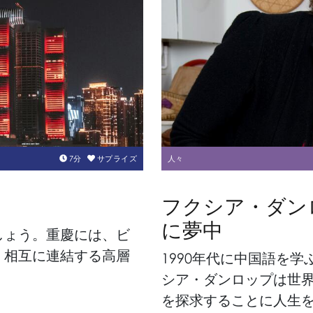
7
分
サプライズ
人々
フクシア・ダン
に夢中
しょう。重慶には、ビ
、相互に連結する高層
1990年代に中国語を
シア・ダンロップは世
を探求することに人生