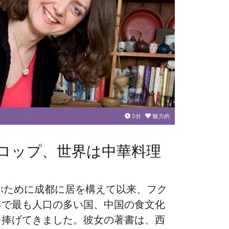
5
分
魅力的
ロップ、世界は中華料理
学ぶために成都に居を構えて以来、フク
界で最も人口の多い国、中国の食文化
を捧げてきました。彼女の著書は、西