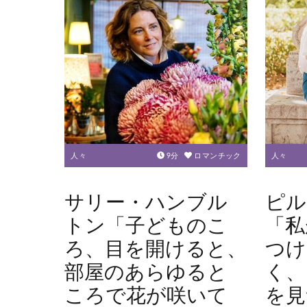
人々
9
分
ロマンチック
人々
サリー・ハンブル
ピル
トン「子どものこ
「私
ろ、目を開けると、
つけ
部屋のあらゆると
く、
ころで花が咲いて
を見