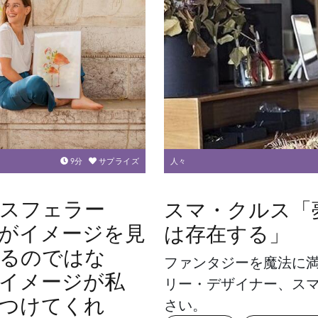
9
分
サプライズ
人々
スフェラー
スマ・クルス「
がイメージを見
は存在する」
るのではな
ファンタジーを魔法に
イメージが私
リー・デザイナー、ス
つけてくれ
さい。