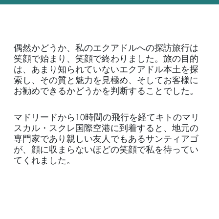
偶然かどうか、私のエクアドルへの探訪旅行は
笑顔で始まり、笑顔で終わりました。旅の目的
は、あまり知られていないエクアドル本土を探
索し、その質と魅力を見極め、そしてお客様に
お勧めできるかどうかを判断することでした。
マドリードから10時間の飛行を経てキトのマリ
スカル・スクレ国際空港に到着すると、地元の
専門家であり親しい友人でもあるサンティアゴ
が、顔に収まらないほどの笑顔で私を待ってい
てくれました。
期待感を抱くというよりは、この国がホスピタ
The Suitcase by
Regency Group Inc.
リティ、サービス、インフラの面で、ラグジュ
アリーな観光客を歓迎する準備ができているか
どうか、どちらかといえば不安でした。そして