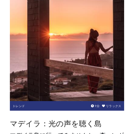
トレンド
9
分
リラックス
マデイラ：光の声を聴く島