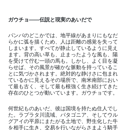
ガウチョ――伝説と現実のあいだで
パンパのどこかでは、地平線があまりにもなだ
らかに弧を描くため、人は距離の感覚を失って
しまいます。すべてが静止しているように見え
ます。背の高い草も、止まったような風も、陽
を受けて佇む一頭の馬も。しかし、よく目を凝
らせば、その風景が確かな脈動を持っているこ
とに気づかされます。絶対的な静けさに包まれ
ているかに見えるその場所で、南米南部におい
て最も古く、そして最も根強く生き続けてきた
存在のひとつが動いています。ガウチョです。
何世紀ものあいだ、彼は国境を持たぬ住人でし
た。ラプラタ川流域、パタゴニア、そしてウル
グアイの平原にまたがる土地で、野生化した牛
を相手に生き、交易を行いながらさまよう騎手