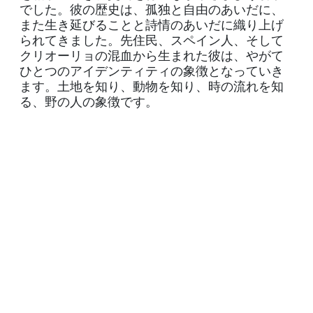
でした。彼の歴史は、孤独と自由のあいだに、
また生き延びることと詩情のあいだに織り上げ
られてきました。先住民、スペイン人、そして
クリオーリョの混血から生まれた彼は、やがて
ひとつのアイデンティティの象徴となっていき
ます。土地を知り、動物を知り、時の流れを知
る、野の人の象徴です。
神話とその現実
The Suitcase by
Regency Group Inc.
ガウチョは、当初は周縁に生きる存在でした。
祖国も法も持たず、その独立心ゆえに追われる
人物でもありました。しかし時が経つにつれ、
その姿は高められ、国民的な神話へと変わって
いきます。そのことを最も見事に表したのが、1
872年に『マルティン・フィエロ』を書いたホ
セ・エルナンデスでした。この作品は、農村の