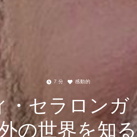
7 分
感動的
ィ・セラロンガ
外の世界を知