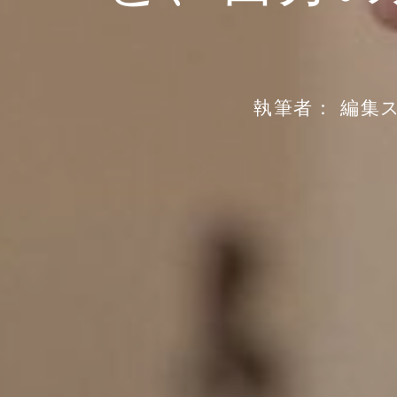
執筆者：
編集ス